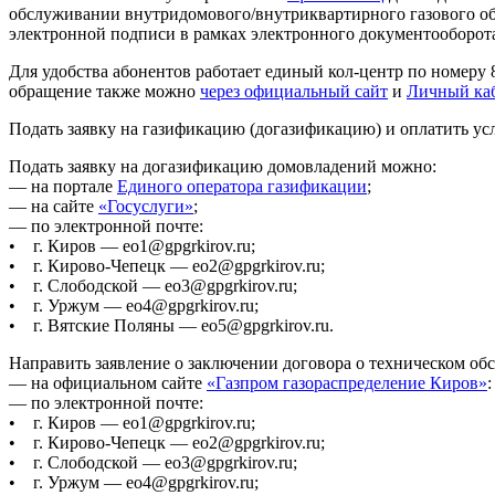
обслуживании внутридомового/внутриквартирного газового об
электронной подписи в рамках электронного документооборот
Для удобства абонентов работает единый кол-центр по номеру 
обращение также можно
через официальный сайт
и
Личный каб
Подать заявку на газификацию (догазификацию) и оплатить ус
Подать заявку на догазификацию домовладений можно:
— на портале
Единого оператора газификации
;
— на сайте
«Госуслуги»
;
— по электронной почте:
• г. Киров — eo1@gpgrkirov.ru;
• г. Кирово-Чепецк — eo2@gpgrkirov.ru;
• г. Слободской — eo3@gpgrkirov.ru;
• г. Уржум — eo4@gpgrkirov.ru;
• г. Вятские Поляны — eo5@gpgrkirov.ru.
Направить заявление о заключении договора о техническом о
— на официальном сайте
«Газпром газораспределение Киров»
— по электронной почте:
• г. Киров — eo1@gpgrkirov.ru;
• г. Кирово-Чепецк — eo2@gpgrkirov.ru;
• г. Слободской — eo3@gpgrkirov.ru;
• г. Уржум — eo4@gpgrkirov.ru;