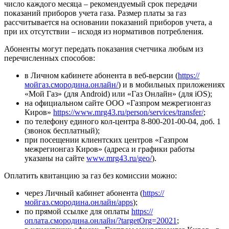
число каждого месяца – рекомендуемый срок передачи
показаний приборов учета газа. Размер платы за газ
рассчитывается на основании показаний приборов учета, а
при их отсутствии – исходя из нормативов потребления.
Абоненты могут передать показания счетчика любым из
перечисленных способов:
в Личном кабинете абонента в веб-версии (
https://
мойгаз.смородина.онлайн/
) и в мобильных приложениях
«Мой Газ» (для Android) или «Газ Онлайн» (для iOS);
на официальном сайте ООО «Газпром межрегионгаз
Киров»
https://www.mrg43.ru/person/services/transfer/
;
по телефону единого кол-центра 8-800-201-00-04, доб. 1
(звонок бесплатный);
при посещении клиентских центров «Газпром
межрегионгаз Киров» (адреса и графики работы
указаны на сайте
www.mrg43.ru/geo/
).
Оплатить квитанцию за газ без комиссии можно:
через Личный кабинет абонента (
https://
мойгаз.смородина.онлайн/apps
);
по прямой ссылке для оплаты
https://
оплата.смородина.онлайн/?targetOrg=20021
;