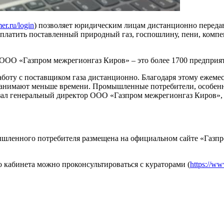
er.ru/login
) позволяет юридическим лицам дистанционно передава
 оплатить поставленный природный газ, госпошлину, пени, комп
ОО «Газпром межрегионгаз Киров» – это более 1700 предприя
боту с поставщиком газа дистанционно. Благодаря этому ежеме
 занимают меньше времени. Промышленные потребители, особен
азал генеральный директор ООО «Газпром межрегионгаз Киров»
ышленного потребителя размещена на официальном сайте «Газп
кабинета можно проконсультироваться с кураторами (
https://ww