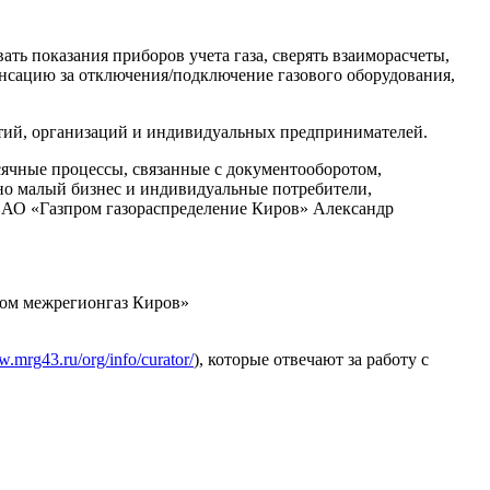
ть показания приборов учета газа, сверять взаиморасчеты,
енсацию за отключения/подключение газового оборудования,
тий, организаций и индивидуальных предпринимателей.
сячные процессы, связанные с документооборотом,
но малый бизнес и индивидуальные потребители,
, АО «Газпром газораспределение Киров» Александр
ром межрегионгаз Киров»
w.mrg43.ru/org/info/curator/
), которые отвечают за работу с