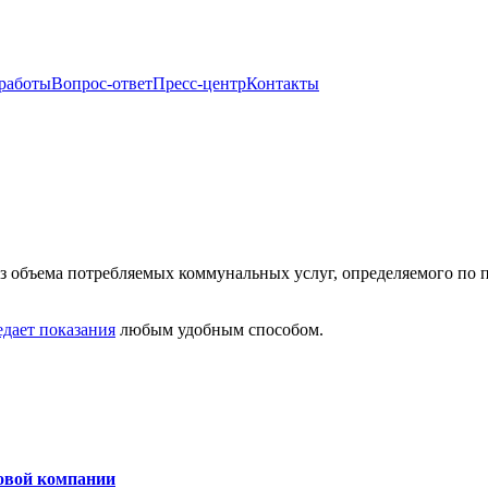
 работы
Вопрос-ответ
Пресс-центр
Контакты
з объема потребляемых коммунальных услуг, определяемого по п
едает показания
любым удобным способом.
овой компании